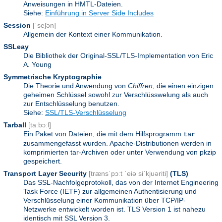
Anweisungen in HMTL-Dateien.
Siehe:
Einführung in Server Side Includes
Session
[ˈseʃən]
Allgemein der Kontext einer Kommunikation.
SSLeay
Die Bibliothek der Original-SSL/TLS-Implementation von Eric
A. Young
Symmetrische Kryptographie
Die Theorie und Anwendung von
Chiffren
, die einen einzigen
geheimen Schlüssel sowohl zur Verschlüsswelung als auch
zur Entschlüsselung benutzen.
Siehe:
SSL/TLS-Verschlüsselung
Tarball
[taːbɔːl]
Ein Paket von Dateien, die mit dem Hilfsprogramm
tar
zusammengefasst wurden. Apache-Distributionen werden in
komprimierten tar-Archiven oder unter Verwendung von pkzip
gespeichert.
Transport Layer Security
[trænsˈpɔːt ˈeiə siˈkjuəriti]
(TLS)
Das SSL-Nachfolgeprotokoll, das von der Internet Engineering
Task Force (IETF) zur allgemeinen Authentisierung und
Verschlüsselung einer Kommunikation über TCP/IP-
Netzwerke entwickelt worden ist. TLS Version 1 ist nahezu
identisch mit SSL Version 3.