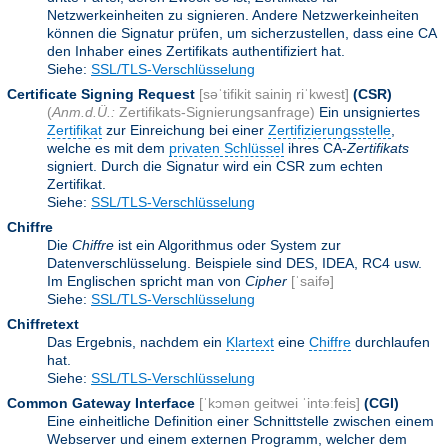
Netzwerkeinheiten zu signieren. Andere Netzwerkeinheiten
können die Signatur prüfen, um sicherzustellen, dass eine CA
den Inhaber eines Zertifikats authentifiziert hat.
Siehe:
SSL/TLS-Verschlüsselung
Certificate Signing Request
[səˈtifikit sainiŋ riˈkwest]
(CSR)
(
Anm.d.Ü.:
Zertifikats-Signierungsanfrage)
Ein unsigniertes
Zertifikat
zur Einreichung bei einer
Zertifizierungsstelle
,
welche es mit dem
privaten Schlüssel
ihres CA-
Zertifikats
signiert. Durch die Signatur wird ein CSR zum echten
Zertifikat.
Siehe:
SSL/TLS-Verschlüsselung
Chiffre
Die
Chiffre
ist ein Algorithmus oder System zur
Datenverschlüsselung. Beispiele sind DES, IDEA, RC4 usw.
Im Englischen spricht man von
Cipher
[ˈsaifə]
Siehe:
SSL/TLS-Verschlüsselung
Chiffretext
Das Ergebnis, nachdem ein
Klartext
eine
Chiffre
durchlaufen
hat.
Siehe:
SSL/TLS-Verschlüsselung
Common Gateway Interface
[ˈkɔmən geitwei ˈintəːfeis]
(CGI)
Eine einheitliche Definition einer Schnittstelle zwischen einem
Webserver und einem externen Programm, welcher dem