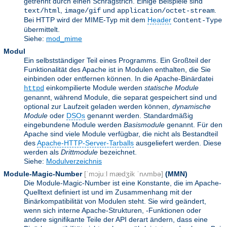
getrennt durch einen Schrägstrich. Einige Beispiele sind
,
und
.
text/html
image/gif
application/octet-stream
Bei HTTP wird der MIME-Typ mit dem
Header
Content-Type
übermittelt.
Siehe:
mod_mime
Modul
Ein selbstständiger Teil eines Programms. Ein Großteil der
Funktionalität des Apache ist in Modulen enthalten, die Sie
einbinden oder entfernen können. In die Apache-Binärdatei
einkompilierte Module werden
statische Module
httpd
genannt, während Module, die separat gespeichert sind und
optional zur Laufzeit geladen werden können,
dynamische
Module
oder
DSOs
genannt werden. Standardmäßig
eingebundene Module werden
Basismodule
genannt. Für den
Apache sind viele Module verfügbar, die nicht als Bestandteil
des
Apache-HTTP-Server-Tarballs
ausgeliefert werden. Diese
werden als
Drittmodule
bezeichnet.
Siehe:
Modulverzeichnis
Module-Magic-Number
[ˈmɔjuːl mædʒik ˈnʌmbə]
(
MMN
)
Die Module-Magic-Number ist eine Konstante, die im Apache-
Quelltext definiert ist und im Zusammenhang mit der
Binärkompatibilität von Modulen steht. Sie wird geändert,
wenn sich interne Apache-Strukturen, -Funktionen oder
andere signifikante Teile der API derart ändern, dass eine