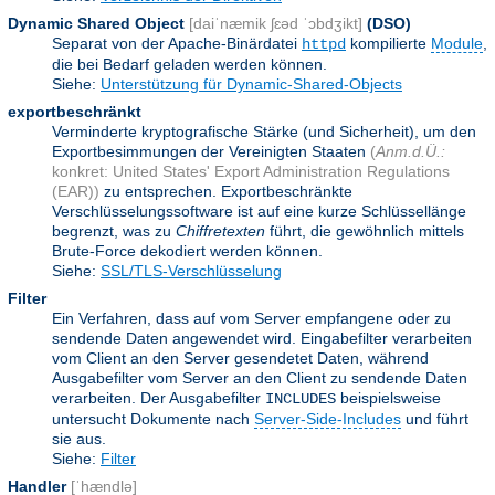
Dynamic Shared Object
[daiˈnæmik ʃɛəd ˈɔbdʒikt]
(DSO)
Separat von der Apache-Binärdatei
kompilierte
Module
,
httpd
die bei Bedarf geladen werden können.
Siehe:
Unterstützung für Dynamic-Shared-Objects
exportbeschränkt
Verminderte kryptografische Stärke (und Sicherheit), um den
Exportbesimmungen der Vereinigten Staaten
(
Anm.d.Ü.:
konkret: United States' Export Administration Regulations
(EAR))
zu entsprechen. Exportbeschränkte
Verschlüsselungssoftware ist auf eine kurze Schlüssellänge
begrenzt, was zu
Chiffretexten
führt, die gewöhnlich mittels
Brute-Force dekodiert werden können.
Siehe:
SSL/TLS-Verschlüsselung
Filter
Ein Verfahren, dass auf vom Server empfangene oder zu
sendende Daten angewendet wird. Eingabefilter verarbeiten
vom Client an den Server gesendetet Daten, während
Ausgabefilter vom Server an den Client zu sendende Daten
verarbeiten. Der Ausgabefilter
beispielsweise
INCLUDES
untersucht Dokumente nach
Server-Side-Includes
und führt
sie aus.
Siehe:
Filter
Handler
[ˈhændlə]