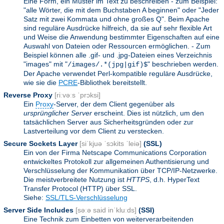
Eine Form, ein Muster im Text zu beschreiben - zum Beispiel:
"alle Wörter, die mit dem Buchstaben A beginnen" oder "Jeder
Satz mit zwei Kommata und ohne großes Q". Beim Apache
sind reguläre Ausdrücke hilfreich, da sie auf sehr flexible Art
und Weise die Anwendung bestimmter Eigenschaften auf eine
Auswahl von Dateien oder Ressourcen ermöglichen. - Zum
Beispiel können alle .gif- und .jpg-Dateien eines Verzeichnis
"images" mit "
" beschrieben werden.
/images/.*(jpg|gif)$
Der Apache verwendet Perl-kompatible reguläre Ausdrücke,
wie sie die
PCRE
-Bibliothek bereitstellt.
Reverse Proxy
[riːvəːs ˈprɔksi]
Ein
Proxy
-Server, der dem Client gegenüber als
ursprünglicher Server
erscheint. Dies ist nützlich, um den
tatsächlichen Server aus Sicherheitsgründen oder zur
Lastverteilung vor dem Client zu verstecken.
Secure Sockets Layer
[siˈkjuə ˈsɔkits ˈleiə]
(SSL)
Ein von der Firma Netscape Communications Corporation
entwickeltes Protokoll zur allgemeinen Authentisierung und
Verschlüsselung der Kommunikation über TCP/IP-Netzwerke.
Die meistverbreitete Nutzung ist
HTTPS
, d.h. HyperText
Transfer Protocol (HTTP) über SSL.
Siehe:
SSL/TLS-Verschlüsselung
Server Side Includes
[səːə said inˈkluːds]
(SSI)
Eine Technik zum Einbetten von weiterverarbeitenden