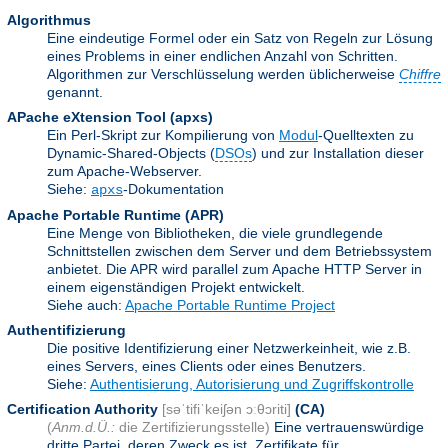
Algorithmus
Eine eindeutige Formel oder ein Satz von Regeln zur Lösung
eines Problems in einer endlichen Anzahl von Schritten.
Algorithmen zur Verschlüsselung werden üblicherweise
Chiffre
genannt.
APache eXtension Tool
(apxs)
Ein Perl-Skript zur Kompilierung von
Modul
-Quelltexten zu
Dynamic-Shared-Objects (
DSOs
) und zur Installation dieser
zum Apache-Webserver.
Siehe:
-Dokumentation
apxs
Apache Portable Runtime
(APR)
Eine Menge von Bibliotheken, die viele grundlegende
Schnittstellen zwischen dem Server und dem Betriebssystem
anbietet. Die APR wird parallel zum Apache HTTP Server in
einem eigenständigen Projekt entwickelt.
Siehe auch:
Apache Portable Runtime Project
Authentifizierung
Die positive Identifizierung einer Netzwerkeinheit, wie z.B.
eines Servers, eines Clients oder eines Benutzers.
Siehe:
Authentisierung, Autorisierung und Zugriffskontrolle
Certification Authority
[səˈtifiˈkeiʃən ɔːθɔriti]
(CA)
(
Anm.d.Ü.:
die Zertifizierungsstelle)
Eine vertrauenswürdige
dritte Partei, deren Zweck es ist, Zertifikate für