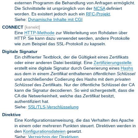
externen Programm die Behandlung von Anfragen ermöglicht.
Die Schnittstelle ist ursprünglich von der
NCSA
definiert
worden. Es exisitert jedoch auch ein
RFC-Projekt
.
Siehe:
Dynamische Inhalte mit CGI
CONNECT
[kənekt]
Eine
HTTP-Methode
zur Weiterleitung von Rohdaten über
HTTP. Sie kann dazu verwendet werden, andere Protokolle
wie zum Beispiel das SSL-Protokoll zu kapseln.
Digitale Signatur
Ein chiffrierter Textblock, der die Gültigkeit eines Zertifikats
oder einer anderen Datei bestätigt. Eine
Zertifizierungsstelle
erstellt eine digitale Signatur durch Generierung eines
Hashs
aus dem in einem
Zertifikat
enthaltenen
öffentlichen Schlüssel
und anschließender Codierung des Hashs mit dem
privaten
Schlüssel
des Zertifikats. Nur der öffentliche Schlüssel der CA
kann die Signatur decodieren. So wird sichergestellt, dass die
CA die Netwerkeinheit, welche das
Zertifikat
besitzt,
authentifiziert hat.
Siehe:
SSL/TLS-Verschlüsselung
Direktive
Eine Konfigurationsanweisung, die das Verhalten des Apache
in einem oder mehreren Punkten steuert. Direktiven werden in
den
Konfigurationsdateien
gesetzt.
Siehe:
Verzeichnis der Direktiven