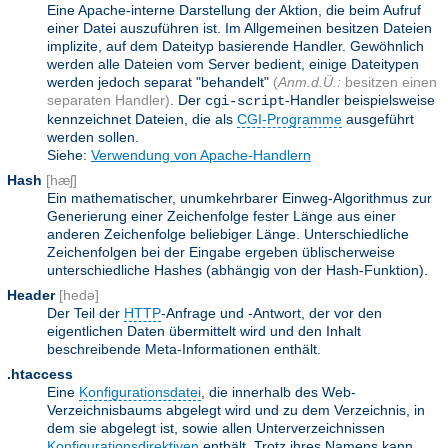
Eine Apache-interne Darstellung der Aktion, die beim Aufruf
einer Datei auszuführen ist. Im Allgemeinen besitzen Dateien
implizite, auf dem Dateityp basierende Handler. Gewöhnlich
werden alle Dateien vom Server bedient, einige Dateitypen
werden jedoch separat "behandelt"
(
Anm.d.Ü.:
besitzen einen
separaten Handler)
. Der
-Handler beispielsweise
cgi-script
kennzeichnet Dateien, die als
CGI-Programme
ausgeführt
werden sollen.
Siehe:
Verwendung von Apache-Handlern
Hash
[hæʃ]
Ein mathematischer, unumkehrbarer Einweg-Algorithmus zur
Generierung einer Zeichenfolge fester Länge aus einer
anderen Zeichenfolge beliebiger Länge. Unterschiedliche
Zeichenfolgen bei der Eingabe ergeben üblischerweise
unterschiedliche Hashes (abhängig von der Hash-Funktion).
Header
[hedə]
Der Teil der
HTTP
-Anfrage und -Antwort, der vor den
eigentlichen Daten übermittelt wird und den Inhalt
beschreibende Meta-Informationen enthält.
.htaccess
Eine
Konfigurationsdatei
, die innerhalb des Web-
Verzeichnisbaums abgelegt wird und zu dem Verzeichnis, in
dem sie abgelegt ist, sowie allen Unterverzeichnissen
Konfigurationsdirektiven
enthält. Trotz ihres Namens kann