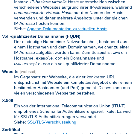
Instanz.
IP-basierte virtuelle Hosts
unterscheiden zwischen
verschiedenen Websites aufgrund ihrer IP-Adressen, während
namensbasierte virtuelle Hosts
nur den Namen des Hosts
verwenden und daher mehrere Angebote unter der gleichen
IP-Adresse hosten können.
Siehe:
Apache-Dokumentation zu virtuellen Hosts
Voll-qualifizierter Domainname
(FQDN)
Der eindeutige Name einer Netzwerkeinheit, bestehend aus
einem Hostnamen und dem Domainnamen, welcher zu einer
IP-Adresse aufgelöst werden kann. Zum Beispiel ist
ein
www
Hostname,
ein Domainname und
example.com
ein voll-qualifizierter Domainname.
www.example.com
Website
[websait]
Im Gegensatz zur Webseite, die einer konkreten URL
entspricht, ist mit Website ein komplettes Angebot unter einem
bestimmten Hostnamen (und Port) gemeint. Dieses kann aus
vielen verschiedenen Webseiten bestehen.
X.509
Ein von der International Telecommunication Union (ITU-T)
empfohlenes Schema für Authentifizierungszertifikate. Es wird
für SSL/TLS-Authentifizierungen verwendet.
Siehe:
SSL/TLS-Verschlüsselung
Zertifikat