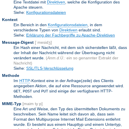
Eine Textdatei mit
Direktiven
, welche die Konfiguration des
Apache steuern.
Siehe:
Konfigurationsdateien
Kontext
Ein Bereich in den
Konfigurationsdateien
, in dem
verschiedene Typen von
Direktiven
erlaubt sind.
Siehe:
Erklärung der Fachbegriffe zu Apache-Direktiven
Message-Digest
[ˈmesidʒ]
Ein Hash einer Nachricht, mit dem sich sicherstellen läßt, dass
der Inhalt der Nachricht während der Übertragung nicht
verändert wurde.
(
Anm.d.Ü.:
ein so genannter Extrakt der
Nachricht)
Siehe:
SSL/TLS-Verschlüsselung
Methode
Im
HTTP
-Kontext eine in der Anfrage(zeile) des Clients
angegeben Aktion, die auf eine Ressource angewendet wird.
,
und
sind einige der verfügbaren HTTP-
GET
POST
PUT
Methoden.
MIME-Typ
[maim tyːp]
Eine Art und Weise, den Typ des übermittelten Dokuments zu
beschreiben. Sein Name leitet sich davon ab, dass sein
Format den Multipurpose Internet Mail Extensions entlehnt
wurde. Er besteht aus einem Haupttyp und einem Untertyp,