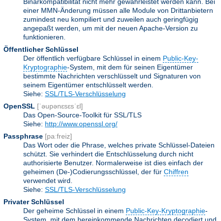
Binärkompatibilität nicht mehr gewährleistet werden kann. Bei
einer MMN-Änderung müssen alle Module von Drittanbietern
zumindest neu kompiliert und zuweilen auch geringfügig
angepaßt werden, um mit der neuen Apache-Version zu
funktionieren.
Öffentlicher Schlüssel
Der öffentlich verfügbare Schlüssel in einem
Public-Key-
Kryptographie
-System, mit dem für seinen Eigentümer
bestimmte Nachrichten verschlüsselt und Signaturen von
seinem Eigentümer entschlüsselt werden.
Siehe:
SSL/TLS-Verschlüsselung
OpenSSL
[ˈəupənɛsɛsˈɛl]
Das Open-Source-Toolkit für SSL/TLS
Siehe:
http://www.openssl.org/
Passphrase
[paːfreiz]
Das Wort oder die Phrase, welches private Schlüssel-Dateien
schützt. Sie verhindert die Entschlüsselung durch nicht
authorisierte Benutzer. Normalerweise ist dies einfach der
geheimen (De-)Codierungsschlüssel, der für
Chiffren
verwendet wird.
Siehe:
SSL/TLS-Verschlüsselung
Privater Schlüssel
Der geheime Schlüssel in einem
Public-Key-Kryptographie
-
System, mit dem hereinkommende Nachrichten decodiert und