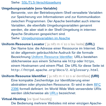
Siehe:
SSL/TLS-Verschlüsseliung
Umgebungsvariable
(env-Variable)
Benannte, von der Betriebssystem-Shell verwaltete Variablen
zur Speicherung von Informationen und zur Kommunikation
zwischen Programmen. Der Apache beinhaltet auch interne
Variablen, die ebenfalls Umgebungsvariablen genannt
werden, die aber statt in der Shell-Umgebung in internen
Apache-Strukturen gespeichert sind.
Siehe:
Umgebungsvariablen im Apache
Uniform Resource Locator
[ˈjuːnifɔːm riˈsɔːs ləuˈkeitə]
(URL)
Der Name bzw. die Adresse einer Ressource im Internet. Dies
ist der allgemein gebräuchliche Audruck für die formale
Bezeichnung
Uniform Resource Identifier
. URLs bestehen
üblicherweise aus einem Schema wie
oder
,
http
https
einem Hostnamen und einem Pfad. Die URL für diese Seite ist
.
http://httpd.apache.org/docs/2.4/glossary.html
Uniform Resource Identifier
[ˈjuːnifɔːm riˈsɔːs aiˈdentifaiə]
(URI)
Eine kompakte Zeichenfolge zur Identifizierung einer
abstrakten oder physischen Ressource. Er wird in dem
RFC
2396
formell definiert. Im World Wide Web verwendete URIs
werden üblicherweise als
URLs
bezeichnet.
Virtual-Hosting
[vəˈtjuəl həustiŋ]
Die Bedienung mehrere Websites mit einer einzigen Apache-