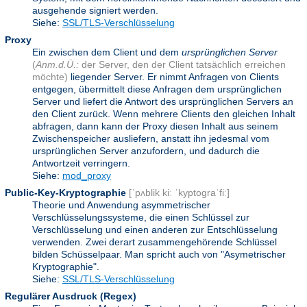
ausgehende signiert werden.
Siehe:
SSL/TLS-Verschlüsselung
Proxy
Ein zwischen dem Client und dem
ursprünglichen Server
(
Anm.d.Ü.:
der Server, den der Client tatsächlich erreichen
möchte)
liegender Server. Er nimmt Anfragen von Clients
entgegen, übermittelt diese Anfragen dem ursprünglichen
Server und liefert die Antwort des ursprünglichen Servers an
den Client zurück. Wenn mehrere Clients den gleichen Inhalt
abfragen, dann kann der Proxy diesen Inhalt aus seinem
Zwischenspeicher ausliefern, anstatt ihn jedesmal vom
ursprünglichen Server anzufordern, und dadurch die
Antwortzeit verringern.
Siehe:
mod_proxy
Public-Key-Kryptographie
[ˈpʌblik kiː ˈkyptograˈfiː]
Theorie und Anwendung asymmetrischer
Verschlüsselungssysteme, die einen Schlüssel zur
Verschlüsselung und einen anderen zur Entschlüsselung
verwenden. Zwei derart zusammengehörende Schlüssel
bilden Schüsselpaar. Man spricht auch von "Asymetrischer
Kryptographie".
Siehe:
SSL/TLS-Verschlüsselung
Regulärer Ausdruck
(Regex)