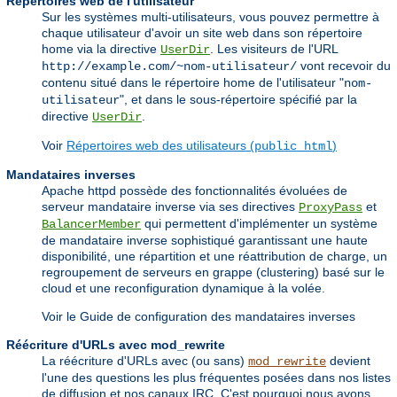
Répertoires web de l'utilisateur
Sur les systèmes multi-utilisateurs, vous pouvez permettre à
chaque utilisateur d'avoir un site web dans son répertoire
home via la directive
. Les visiteurs de l'URL
UserDir
vont recevoir du
http://example.com/~nom-utilisateur/
contenu situé dans le répertoire home de l'utilisateur "
nom-
", et dans le sous-répertoire spécifié par la
utilisateur
directive
.
UserDir
Voir
Répertoires web des utilisateurs (
)
public_html
Mandataires inverses
Apache httpd possède des fonctionnalités évoluées de
serveur mandataire inverse via ses directives
et
ProxyPass
qui permettent d'implémenter un système
BalancerMember
de mandataire inverse sophistiqué garantissant une haute
disponibilité, une répartition et une réattribution de charge, un
regroupement de serveurs en grappe (clustering) basé sur le
cloud et une reconfiguration dynamique à la volée.
Voir le
Guide de configuration des mandataires inverses
Réécriture d'URLs avec mod_rewrite
La réécriture d'URLs avec (ou sans)
devient
mod_rewrite
l'une des questions les plus fréquentes posées dans nos listes
de diffusion et nos canaux IRC. C'est pourquoi nous avons