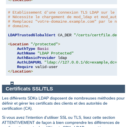
</
Location
>
# Etablissement d'une connexion TLS LDAP sur le port
# Nécessite le chargement de mod_ldap et mod_authnz_
# Remplacez "votre-domaine.example.com" par le nom d
# domaine.
LDAPTrustedGlobalCert
 CA_DER 
"/certs/certfile.der"
<
Location
"/protected"
>
AuthType
Basic
AuthName
"LDAP Protected"
AuthBasicProvider
 ldap

AuthLDAPURL
"ldap://127.0.0.1/dc=example,dc=com?
Require
</
Location
>
Certificats SSL/TLS
Les différents SDKs LDAP disposent de nombreuses méthodes pour
définir et gérer les certificats des clients et des autorités de
certification (CA).
Si vous avez l'intention d'utiliser SSL ou TLS, lisez cette section
ATTENTIVEMENT de façon à bien comprendre les différences de