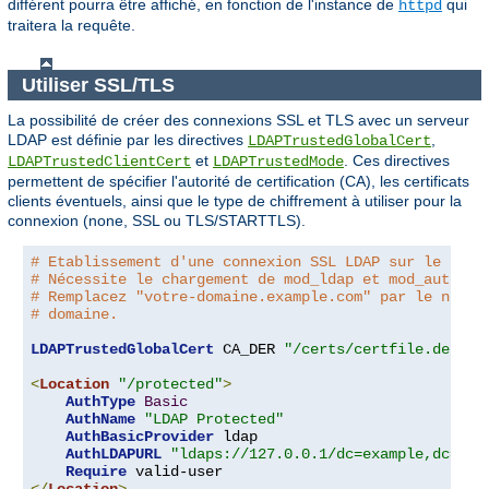
différent pourra être affiché, en fonction de l'instance de
qui
httpd
traitera la requête.
Utiliser SSL/TLS
La possibilité de créer des connexions SSL et TLS avec un serveur
LDAP est définie par les directives
,
LDAPTrustedGlobalCert
et
. Ces directives
LDAPTrustedClientCert
LDAPTrustedMode
permettent de spécifier l'autorité de certification (CA), les certificats
clients éventuels, ainsi que le type de chiffrement à utiliser pour la
connexion (none, SSL ou TLS/STARTTLS).
# Etablissement d'une connexion SSL LDAP sur le port
# Nécessite le chargement de mod_ldap et mod_authnz_
# Remplacez "votre-domaine.example.com" par le nom d
# domaine.
LDAPTrustedGlobalCert
 CA_DER 
"/certs/certfile.der"
<
Location
"/protected"
>
AuthType
Basic
AuthName
"LDAP Protected"
AuthBasicProvider
 ldap

AuthLDAPURL
"ldaps://127.0.0.1/dc=example,dc=com
Require