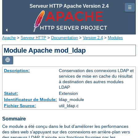
Serveur HTTP Apache Version 2.4
☰
Apache
>
Serveur HTTP
>
Documentation
>
Version 2.4
>
Modules
Module Apache mod_ldap
Description:
Conservation des connexions LDAP et
services de mise en cache du résultat
à destination des autres modules
LDAP
Statut:
Extension
Identificateur de Module:
ldap_module
Fichier Source:
util_ldap.c
Sommaire
Ce module a été conçu dans le but d'améliorer les performances
des sites web s'appuyant sur des connexions en arrière-plan vers
des serveurs LDAP. Il ajoute aux fonctions fournies par les