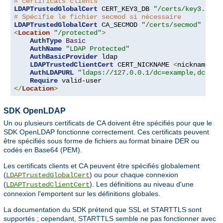
# certificats clients
LDAPTrustedGlobalCert
 CERT_KEY3_DB 
"/certs/key3.db"
# Spécifie le fichier secmod si nécessaire
LDAPTrustedGlobalCert
 CA_SECMOD 
"/certs/secmod"
<
Location
"/protected"
>
AuthType
Basic
AuthName
"LDAP Protected"
AuthBasicProvider
 ldap

LDAPTrustedClientCert
 CERT_NICKNAME 
<
nickname
>
[
AuthLDAPURL
"ldaps://127.0.0.1/dc=example,dc=com
Require
</
Location
>
SDK OpenLDAP
Un ou plusieurs certificats de CA doivent être spécifiés pour que le
SDK OpenLDAP fonctionne correctement. Ces certificats peuvent
être spécifiés sous forme de fichiers au format binaire DER ou
codés en Base64 (PEM).
Les certificats clients et CA peuvent être spécifiés globalement
(
) ou pour chaque connexion
LDAPTrustedGlobalCert
(
). Les définitions au niveau d'une
LDAPTrustedClientCert
connexion l'emportent sur les définitions globales.
La documentation du SDK prétend que SSL et STARTTLS sont
supportés ; cependant, STARTTLS semble ne pas fonctionner avec