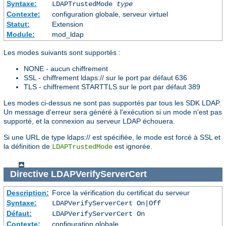
Syntaxe:
LDAPTrustedMode
type
Contexte:
configuration globale, serveur virtuel
Statut:
Extension
Module:
mod_ldap
Les modes suivants sont supportés :
NONE - aucun chiffrement
SSL - chiffrement ldaps:// sur le port par défaut 636
TLS - chiffrement STARTTLS sur le port par défaut 389
Les modes ci-dessus ne sont pas supportés par tous les SDK LDAP.
Un message d'erreur sera généré à l'exécution si un mode n'est pas
supporté, et la connexion au serveur LDAP échouera.
Si une URL de type ldaps:// est spécifiée, le mode est forcé à SSL et
la définition de
est ignorée.
LDAPTrustedMode
Directive
LDAPVerifyServerCert
Description:
Force la vérification du certificat du serveur
Syntaxe:
LDAPVerifyServerCert On|Off
Défaut:
LDAPVerifyServerCert On
Contexte:
configuration globale