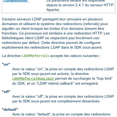
Compatibilité:
Le paramètre
default
est disponible
depuis la version 2.4.7 du serveur HTTP
Apache.
Certains serveurs LDAP partagent leur annuaire en plusieurs
domaines et utilisent le système des redirections (referrals) pour
aiguiller un client lorsque les limites d'un domaine doivent être
franchies. Ce processus est similaire à une redirection HTTP. Les
bibliothèques client LDAP ne respectent pas forcément ces
redirections par défaut. Cette directive permet de configurer
explicitement les redirections LDAP dans le SDK sous-jacent.
La directive
accepte les valeurs suivantes :
LDAPReferrals
"on"
Avec la valeur "on", la prise en compte des redirections LDAP
par le SDK sous-jacent est activée, la directive
permet de surcharger la "hop limit"
LDAPReferralHopLimit
du SDK, et un "LDAP rebind callback" est enregistré.
"off"
Avec la valeur "off", la prise en compte des redirections LDAP
par le SDK sous-jacent est complètement désactivée.
"default"
Avec la valeur "default", la prise en compte des redirections