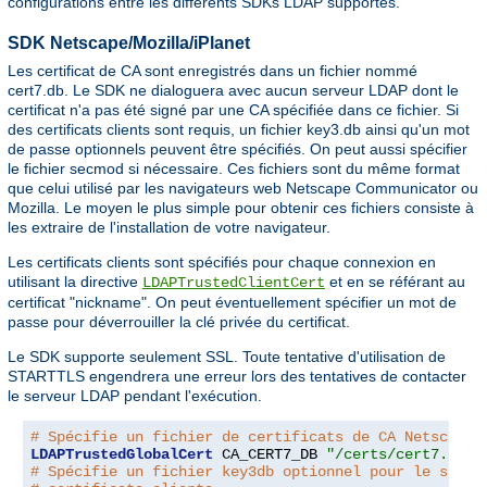
configurations entre les différents SDKs LDAP supportés.
SDK Netscape/Mozilla/iPlanet
Les certificat de CA sont enregistrés dans un fichier nommé
cert7.db. Le SDK ne dialoguera avec aucun serveur LDAP dont le
certificat n'a pas été signé par une CA spécifiée dans ce fichier. Si
des certificats clients sont requis, un fichier key3.db ainsi qu'un mot
de passe optionnels peuvent être spécifiés. On peut aussi spécifier
le fichier secmod si nécessaire. Ces fichiers sont du même format
que celui utilisé par les navigateurs web Netscape Communicator ou
Mozilla. Le moyen le plus simple pour obtenir ces fichiers consiste à
les extraire de l'installation de votre navigateur.
Les certificats clients sont spécifiés pour chaque connexion en
utilisant la directive
et en se référant au
LDAPTrustedClientCert
certificat "nickname". On peut éventuellement spécifier un mot de
passe pour déverrouiller la clé privée du certificat.
Le SDK supporte seulement SSL. Toute tentative d'utilisation de
STARTTLS engendrera une erreur lors des tentatives de contacter
le serveur LDAP pendant l'exécution.
# Spécifie un fichier de certificats de CA Netscape
LDAPTrustedGlobalCert
 CA_CERT7_DB 
"/certs/cert7.db"
# Spécifie un fichier key3db optionnel pour le suppo