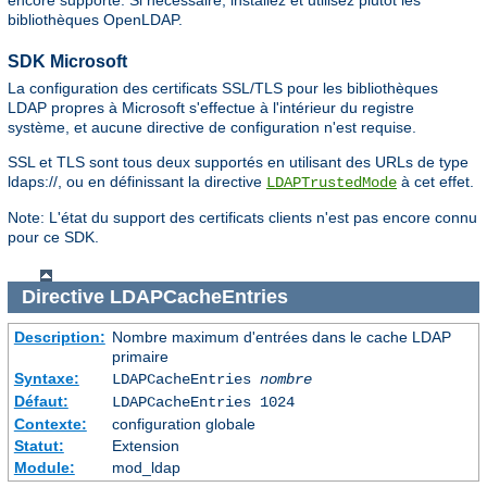
encore supporté. Si nécessaire, installez et utilisez plutôt les
bibliothèques OpenLDAP.
SDK Microsoft
La configuration des certificats SSL/TLS pour les bibliothèques
LDAP propres à Microsoft s'effectue à l'intérieur du registre
système, et aucune directive de configuration n'est requise.
SSL et TLS sont tous deux supportés en utilisant des URLs de type
ldaps://, ou en définissant la directive
à cet effet.
LDAPTrustedMode
Note: L'état du support des certificats clients n'est pas encore connu
pour ce SDK.
Directive
LDAPCacheEntries
Description:
Nombre maximum d'entrées dans le cache LDAP
primaire
Syntaxe:
LDAPCacheEntries
nombre
Défaut:
LDAPCacheEntries 1024
Contexte:
configuration globale
Statut:
Extension
Module:
mod_ldap