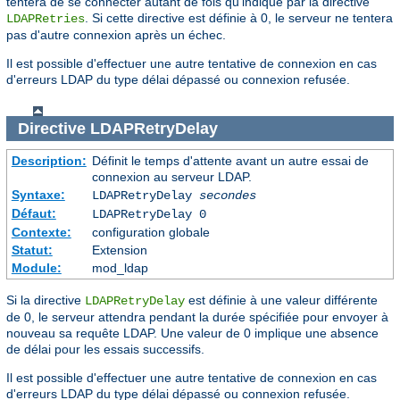
tentera de se connecter autant de fois qu'indiqué par la directive
. Si cette directive est définie à 0, le serveur ne tentera
LDAPRetries
pas d'autre connexion après un échec.
Il est possible d'effectuer une autre tentative de connexion en cas
d'erreurs LDAP du type délai dépassé ou connexion refusée.
Directive
LDAPRetryDelay
Description:
Définit le temps d'attente avant un autre essai de
connexion au serveur LDAP.
Syntaxe:
LDAPRetryDelay
secondes
Défaut:
LDAPRetryDelay 0
Contexte:
configuration globale
Statut:
Extension
Module:
mod_ldap
Si la directive
est définie à une valeur différente
LDAPRetryDelay
de 0, le serveur attendra pendant la durée spécifiée pour envoyer à
nouveau sa requête LDAP. Une valeur de 0 implique une absence
de délai pour les essais successifs.
Il est possible d'effectuer une autre tentative de connexion en cas
d'erreurs LDAP du type délai dépassé ou connexion refusée.