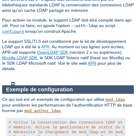
bibliothèques standards LDAP la conservation des connexions LDAP
ainsi qu'un cache LDAP partagé en mémoire.
Pour activer ce module, le support LDAP doit être compilé dans apr-
util. Pour ce faire, on ajoute l'option
au script
--with-ldap
lorsqu'on construit Apache.
configure
Le support SSL/TLS est conditionné par le kit de développement
LDAP qui a été lié à
APR
. Au moment où ces lignes sont écrites,
APR-util supporte
OpenLDAP SDK
(version 2.x ou supérieure),
Mozilla LDAP SDK
, le SDK LDAP Solaris natif (basé sur Mozilla) ou
le SDK LDAP Microsoft natif. Voir le site web
APR
pour plus de
détails.
Exemple de configuration
Ce qui suit est un exemple de configuration qui utilise
mod_ldap
pour améliorer les performances de l'authentification HTTP de base
fournie par
.
mod_authnz_ldap
# Active la conservation des connexions LDAP et le c
# mémoire. Active le gestionnaire de statut du cache
# Nécessite le chargement de mod_ldap et de mod_auth