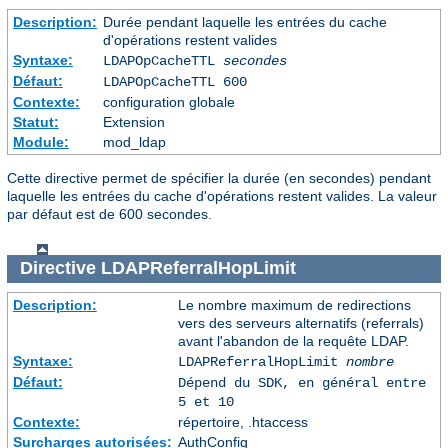
Description:
Durée pendant laquelle les entrées du cache
d'opérations restent valides
Syntaxe:
LDAPOpCacheTTL
secondes
Défaut:
LDAPOpCacheTTL 600
Contexte:
configuration globale
Statut:
Extension
Module:
mod_ldap
Cette directive permet de spécifier la durée (en secondes) pendant
laquelle les entrées du cache d'opérations restent valides. La valeur
par défaut est de 600 secondes.
Directive
LDAPReferralHopLimit
Description:
Le nombre maximum de redirections
vers des serveurs alternatifs (referrals)
avant l'abandon de la requête LDAP.
Syntaxe:
LDAPReferralHopLimit
nombre
Défaut:
Dépend du SDK, en général entre
5 et 10
Contexte:
répertoire, .htaccess
Surcharges autorisées:
AuthConfig