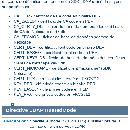
en cours de définition, en fonction du SDK LDAP utilisé. Les types
supportés sont :
CA_DER - certificat de CA codé en binaire DER
CA_BASE64 - certificat de CA codé en PEM
CA_CERT7_DB - fichier de base de données des certificats
de CA de Netscape cert7.db
CA_SECMOD - fichier de base de données secmod de
Netscape
CERT_DER - certificat client codé en binaire DER
CERT_BASE64 - certificat client codé en PEM
CERT_KEY3_DB - fichier de base de données des certificats
clients de Netscape key3.db
CERT_NICKNAME - certificat client "nickname" (SDK
Netscape)
CERT_PFX - certificat client codé en PKCS#12
KEY_DER - clé privée codée en binaire DER
KEY_BASE64 - clé privée codée en PEM
KEY_PFX - clé privée codée en PKCS#12
Directive
LDAPTrustedMode
Description:
Spécifie le mode (SSL ou TLS) à utiliser lors de la
connexion à un serveur LDAP.