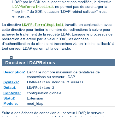
LDAP par le SDK sous-jacent n'est pas modifiée, la directive
ne permet pas de surcharger la
LDAPReferralHopLimit
"hop limit" du SDK, et aucun "LDAP rebind callback" n'est
enregistré.
La directive
travaille en conjonction avec
LDAPReferralHopLimit
cette directive pour limiter le nombre de redirections à suivre pour
achever le traitement de la requête LDAP. Lorsque le processus de
redirection est activé par la valeur "On", les données
d'authentification du client sont transmises via un "rebind callback" à
tout serveur LDAP qui en fait la demande.
Directive
LDAPRetries
Description:
Définit le nombre maximum de tentatives de
connexions au serveur LDAP.
Syntaxe:
LDAPRetries
nombre d'essais
Défaut:
LDAPRetries 3
Contexte:
configuration globale
Statut:
Extension
Module:
mod_ldap
Suite à des échecs de connexion au serveur LDAP, le serveur