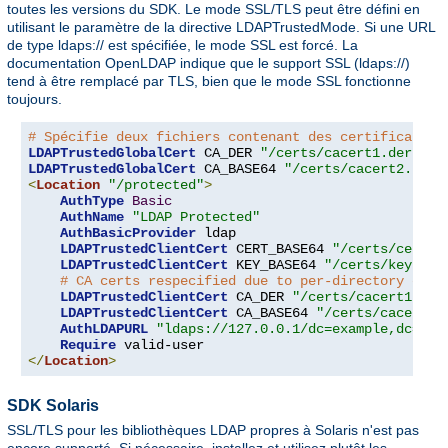
toutes les versions du SDK. Le mode SSL/TLS peut être défini en
utilisant le paramètre de la directive LDAPTrustedMode. Si une URL
de type ldaps:// est spécifiée, le mode SSL est forcé. La
documentation OpenLDAP indique que le support SSL (ldaps://)
tend à être remplacé par TLS, bien que le mode SSL fonctionne
toujours.
# Spécifie deux fichiers contenant des certificats d
LDAPTrustedGlobalCert
 CA_DER 
"/certs/cacert1.der"
LDAPTrustedGlobalCert
 CA_BASE64 
"/certs/cacert2.pem"
<
Location
"/protected"
>
AuthType
Basic
AuthName
"LDAP Protected"
AuthBasicProvider
 ldap

LDAPTrustedClientCert
 CERT_BASE64 
"/certs/cert1.
LDAPTrustedClientCert
 KEY_BASE64 
"/certs/key1.pe
# CA certs respecified due to per-directory clie
LDAPTrustedClientCert
 CA_DER 
"/certs/cacert1.der
LDAPTrustedClientCert
 CA_BASE64 
"/certs/cacert2.
AuthLDAPURL
"ldaps://127.0.0.1/dc=example,dc=com
Require
</
Location
>
SDK Solaris
SSL/TLS pour les bibliothèques LDAP propres à Solaris n'est pas