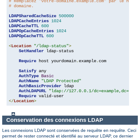
# Remplacez "votre-domaine.example.com" par le nom d
# domaine.
LDAPSharedCacheSize
500000
LDAPCacheEntries
1024
LDAPCacheTTL
600
LDAPOpCacheEntries
1024
LDAPOpCacheTTL
600
<
Location
"/ldap-status"
>
SetHandler
 ldap-status

Require
 host yourdomain
.
example
.
com

Satisfy
 any

AuthType
Basic
AuthName
"LDAP Protected"
AuthBasicProvider
 ldap

AuthLDAPURL
"ldap://127.0.0.1/dc=example,dc=com?
Require
</
Location
>
Conservation des connexions LDAP
Les connexions LDAP sont conservées de requête en requête. Ceci
permet de rester connecté et identifié au serveur LDAP, ce dernier