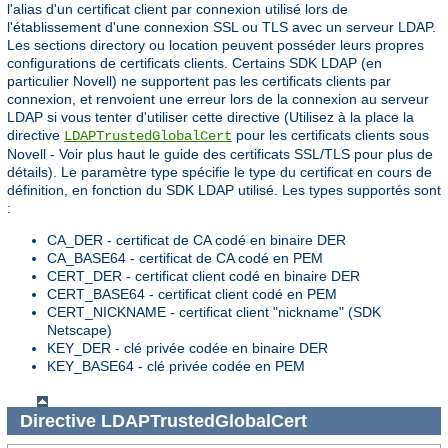
l'alias d'un certificat client par connexion utilisé lors de
l'établissement d'une connexion SSL ou TLS avec un serveur LDAP.
Les sections directory ou location peuvent posséder leurs propres
configurations de certificats clients. Certains SDK LDAP (en
particulier Novell) ne supportent pas les certificats clients par
connexion, et renvoient une erreur lors de la connexion au serveur
LDAP si vous tenter d'utiliser cette directive (Utilisez à la place la
directive
pour les certificats clients sous
LDAPTrustedGlobalCert
Novell - Voir plus haut le guide des certificats SSL/TLS pour plus de
détails). Le paramètre type spécifie le type du certificat en cours de
définition, en fonction du SDK LDAP utilisé. Les types supportés sont
:
CA_DER - certificat de CA codé en binaire DER
CA_BASE64 - certificat de CA codé en PEM
CERT_DER - certificat client codé en binaire DER
CERT_BASE64 - certificat client codé en PEM
CERT_NICKNAME - certificat client "nickname" (SDK
Netscape)
KEY_DER - clé privée codée en binaire DER
KEY_BASE64 - clé privée codée en PEM
Directive
LDAPTrustedGlobalCert